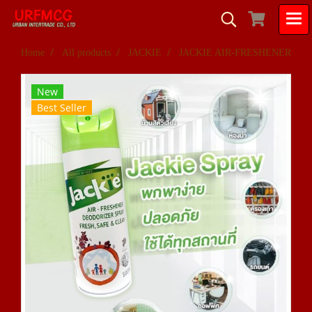
Home
All products
JACKIE
JACKIE AIR-FRESHENER
New
Best Seller